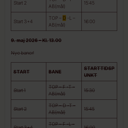
Start 2
15:45
AB(mål)
TOP –
D
-L –
Start 3+4
16:00
AB(mål)
9. maj 2026 – Kl. 13.00
Nye baner!
STARTTIDSP
START
BANE
UNKT
TOP – F -T –
Start 1
15:30
AB(mål)
TOP – D -T –
Start 2
15:45
AB(mål)
TOP – F -L –
Start 3+4
16:00