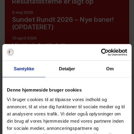
Resultatlisterne er lagt op
9 maj 2026
Sundet Rundt 2026 – Nye baner!
(OPDATERET)
10 april 2026
Vigtig info til deltagerne
26 marts 2026
Dynamisk banefastlæggelse ved
Samtykke
Detaljer
Om
Sundet Rundt
29 januar 2026
Notice of Race
Denne hjemmeside bruger cookies
Vi bruger cookies til at tilpasse vores indhold og
annoncer, til at vise dig funktioner til sociale medier og til
at analysere vores trafik. Vi deler også oplysninger om
Sejladsen
din brug af vores hjemmeside med vores partnere inden
for sociale medier, annonceringspartnere og