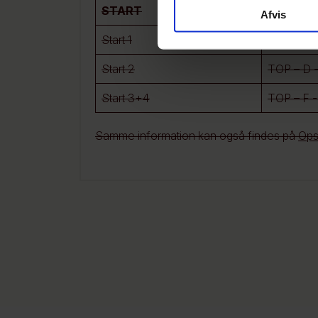
START
BANE
Afvis
Start 1
TOP – F -
Start 2
TOP – D -
Start 3+4
TOP – F 
Samme information kan også findes på
Ops