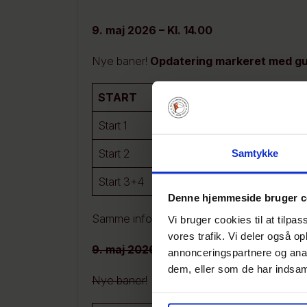
9. maj 2026 – Kl. 14.00
Nye baner!
Opdatering markeret med gu
START
BANE
Start 1
TOP – F -
Start 2
TOP – D -
Samtykke
Start 3+4
TOP –
D
-
Denne hjemmeside bruger c
Samme information kan også findes på
Ops
Vi bruger cookies til at tilpas
vores trafik. Vi deler også 
9. maj 2026 – Kl. 13.00
annonceringspartnere og anal
dem, eller som de har indsaml
Nye baner!