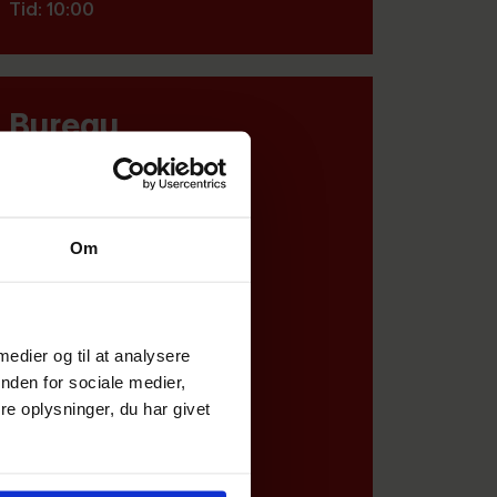
Tid: 10:00
Bureau
Resultatliste
Sejladsbestemmelser
Om
Startliste
Tracking (TracTrac)
Tilmelding (Lukket)
Indbydelse/NoR
 medier og til at analysere
nden for sociale medier,
Opslagstavlen
e oplysninger, du har givet
Baner
Sponsor
Mandskabsliste