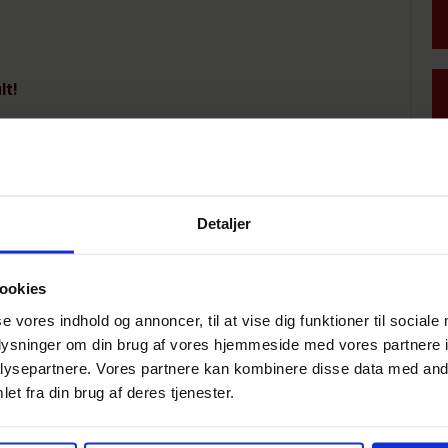
lt!
STARTTIDSPUNKT
T – AB(mål)
15:30
T – AB(mål)
15:45
Detaljer
L – AB(mål)
16:00
ookies
lagstavlen
.
se vores indhold og annoncer, til at vise dig funktioner til sociale
oplysninger om din brug af vores hjemmeside med vores partnere i
ysepartnere. Vores partnere kan kombinere disse data med andr
et fra din brug af deres tjenester.