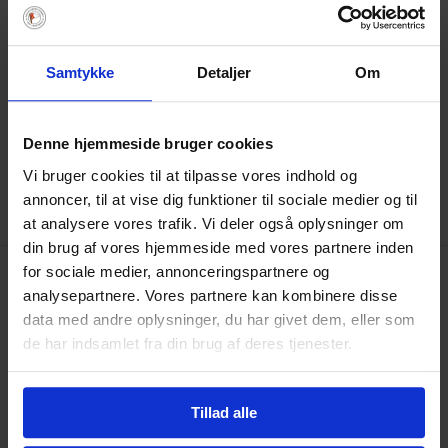
Kajen foran kranen skal friholdes, således at man
hurtigt kan komme til kranen. Du må ikke forlade
Samtykke
Detaljer
Om
båden medens den ligger her, uden du har en klar
aftale med pladsudvalget eller Svanemøllehavnen.
Denne hjemmeside bruger cookies
Vi bruger cookies til at tilpasse vores indhold og
annoncer, til at vise dig funktioner til sociale medier og til
at analysere vores trafik. Vi deler også oplysninger om
din brug af vores hjemmeside med vores partnere inden
for sociale medier, annonceringspartnere og
analysepartnere. Vores partnere kan kombinere disse
data med andre oplysninger, du har givet dem, eller som
de har indsamlet fra din brug af deres tjenester.
SEJKLUBBEN SUNDET
ORGANISATION
BESTYRELSEN
Tillad alle
UDVALG