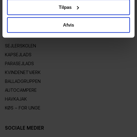
REFERATER
Tilpas
VEDTÆGTER
Afvis
KLUBBENS AFDELINGER
SEJLERSKOLEN
KAPSEJLADS
PARASEJLADS
KVINDENETVÆRK
BALLADGRUPPEN
AUTOCAMPERE
HAVKAJAK
KØS – FOR UNGE
SOCIALE MEDIER