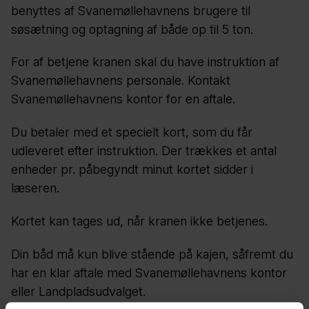
benyttes af Svanemøllehavnens brugere til
søsætning og optagning af både op til 5 ton.
For af betjene kranen skal du have instruktion af
Svanemøllehavnens personale. Kontakt
Svanemøllehavnens kontor for en aftale.
Du betaler med et specielt kort, som du får
udleveret efter instruktion. Der trækkes et antal
enheder pr. påbegyndt minut kortet sidder i
læseren.
Kortet kan tages ud, når kranen ikke betjenes.
Din båd må kun blive stående på kajen, såfremt du
har en klar aftale med Svanemøllehavnens kontor
eller Landpladsudvalget.