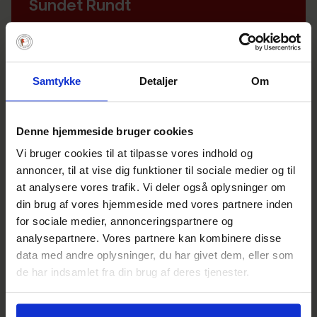
Sundet Rundt
29 januar 2026
Notice of Race
Samtykke
Detaljer
Om
Sejladsen
Denne hjemmeside bruger cookies
Vi bruger cookies til at tilpasse vores indhold og
Sted: Svanemøllehavnen Nord
annoncer, til at vise dig funktioner til sociale medier og til
Dato: 9. maj 2026
at analysere vores trafik. Vi deler også oplysninger om
Tid: 10:00
din brug af vores hjemmeside med vores partnere inden
for sociale medier, annonceringspartnere og
analysepartnere. Vores partnere kan kombinere disse
data med andre oplysninger, du har givet dem, eller som
Bureau
de har indsamlet fra din brug af deres tjenester.
Resultatliste