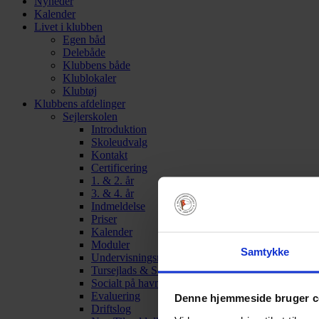
Nyheder
Kalender
Livet i klubben
Egen båd
Delebåde
Klubbens både
Klublokaler
Klubtøj
Klubbens afdelinger
Sejlerskolen
Introduktion
Skoleudvalg
Kontakt
Certificering
1. & 2. år
3. & 4. år
Indmeldelse
Priser
Kalender
Moduler
Samtykke
Undervisningsmateriale
Tursejlads & Sommertogt
Socialt på havnen
Evaluering
Denne hjemmeside bruger c
Driftslog