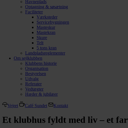
Havneplads
Optagning & søsætning
Faciliteter
Værksteder
Servicebygningen
Masteskur
Mastekran
Skure
Telt
5 tons kran
Landpladsreglementer
Om sejlklubben
Klubbens historie
Organisation
Bestyrelsen
Udvalg
Referater
Vedtægter
Hæder & jubilæer
Vejret
Café Sundet
Kontakt
Et klubhus fyldt med liv – et f