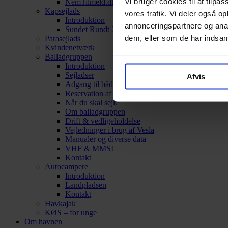
Vi bruger cookies til at tilpas
NemTilmeld.dk
Kapsejlads
vores trafik. Vi deler også 
Introduktion
annonceringspartnere og anal
Sundet Rundt 2026
dem, eller som de har indsaml
Parasejlads
Kvindenetværk
Balladgruppen
Introduktion
Sejladser
Afvis
Adgang til båden
Reservation af Vesla
Når du skal sejle
Om balladgruppen
Drift & vedligeholdelse
Vejledninger i brug af Vesla
Manualer og diverse data
VHF & MMSI
Kontakt
Autocampere
Introduktion
Landpladsen
Kontakt
Havkajak
KØS – for unge
Om havnen