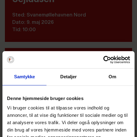
Sted: Svanemøllehavnen Nord
Dato: 9. maj 2026
Tid: 10:00
Bureau
Resultatliste
Samtykke
Detaljer
Om
Sejladsbestemmelser
Startliste
Denne hjemmeside bruger cookies
Tracking (TracTrac)
Vi bruger cookies til at tilpasse vores indhold og
Tilmelding (Lukket)
annoncer, til at vise dig funktioner til sociale medier og til
at analysere vores trafik. Vi deler også oplysninger om
Indbydelse/NoR
din brug af vores hjemmeside med vores partnere inden
Opslagstavlen