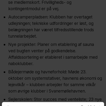
se medlemskort. Frivilligheds- og
kontingentmodul er på vej.
Autocamperpladsen: Klubben har overtaget
udlejningen; tekniske udfordringer er løst, og
belægningen har været tilfredsstillende trods
tunnelarbejdet.
Nye projekter: Planer om etablering af sauna
ved bugten venter på godkendelse.
Affaldssortering er etableret i samarbejde med
naboklubber.
Bådejermøde og havneforhold: Møde 23.
oktober om systemstativer, havnens økonomi og
lejevilkår – klubben arbejder for samme vilkår
som øvrige klubber i Svanemøllehavnen.
Sejlerskolen: Stor succes med venteliste; 23 nye
beståede sejlere. Der tilbydes nu 3. og snart 4.