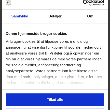
års undervisning, men der mangler instruktører.
Aktiviteter og afdelinger: Handicap- og
Samtykke
Detaljer
Om
kvindesejladsafdelinger er i fremgang; bådudlån
via OnBoard fungerer; Vesla-konceptet vokser,
Denne hjemmeside bruger cookies
og en ny J70 er indkøbt til kapsejlads.
Vi bruger cookies til at tilpasse vores indhold og
Frivillighed og drift: Nyt frivillighedsudvalg skal
annoncer, til at vise dig funktioner til sociale medier og til
koordinere opgaver og styrke fællesskabet.
at analysere vores trafik. Vi deler også oplysninger om
Klubben ansætter Antonina Andriushenko som
din brug af vores hjemmeside med vores partnere inden
bogholder pr. 1. december.
for sociale medier, annonceringspartnere og
analysepartnere. Vores partnere kan kombinere disse
Brand og tone: Der har været en mindre brand
data med andre oplysninger, du har givet dem, eller som
uden personskade. Formanden opfordrer til
de har indsamlet fra din brug af deres tjenester.
bedre omgangstone, respekt og åben dialog i
klubben.
Tillad alle
Tak og fællesskab: Stor tak til alle frivillige –
klubben drives på frivillig basis, bygger på