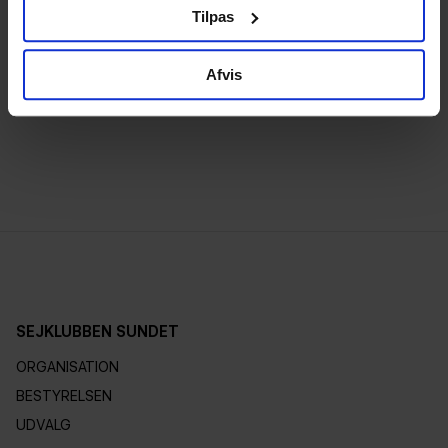
respekt, godt sømandskab, miljøhensyn og
Tilpas
social ansvarlighed.
Afvis
Læs mere
her
.
SEJKLUBBEN SUNDET
ORGANISATION
BESTYRELSEN
UDVALG