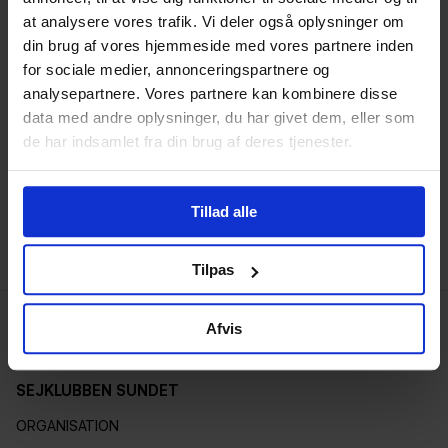
dagens tilbud ud over alacarte.
at analysere vores trafik. Vi deler også oplysninger om
din brug af vores hjemmeside med vores partnere inden
Vi glæder os til at se dig!
for sociale medier, annonceringspartnere og
analysepartnere. Vores partnere kan kombinere disse
De bedste sejlerhilsner
data med andre oplysninger, du har givet dem, eller som
de har indsamlet fra din brug af deres tjenester.
Bestyrelsen
Tillad alle
Tilpas
Afvis
SEJKLUBBEN SUNDET
ORGANISATION